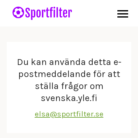
Skip
to
Centrumforidrottsforskning
sportfilter.se
content
– Allt som rör forskning om
idrott
Du kan använda detta e-
postmeddelande för att
ställa frågor om
svenska.yle.fi
elsa@sportfilter.se